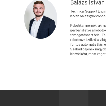
Balázs István
Technical Support Engi
istvan.balazs@onrobot
Robotikai mérnök, aki n
iparban illetve a kobot
támogatásáért felel. Tec
roboteszközökről a vilá
fontos automatizálási és
Szabadidejének nagyobb r
kihívásként, most vágot