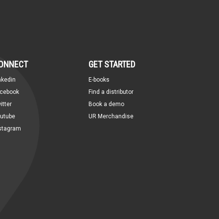
ONNECT
GET STARTED
nkedin
E-books
cebook
Find a distributor
itter
Book a demo
utube
UR Merchandise
stagram