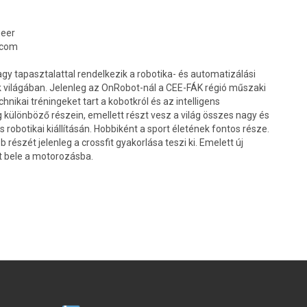
neer
.com
agy tapasztalattal rendelkezik a robotika- és automatizálási
ok világában. Jelenleg az OnRobot-nál a CEE-FÁK régió műszaki
hnikai tréningeket tart a kobotkról és az intelligens
g különböző részein, emellett részt vesz a világ összes nagy és
 robotikai kiállításán. Hobbiként a sport életének fontos része.
észét jelenleg a crossfit gyakorlása teszi ki. Emelett új
t bele a motorozásba.