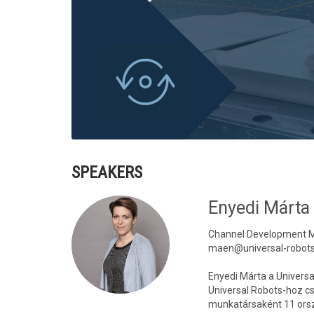
SPEAKERS
Enyedi Márta
Channel Development 
maen@universal-robot
Enyedi Márta a Univers
Universal Robots-hoz cs
munkatársaként 11 orszá