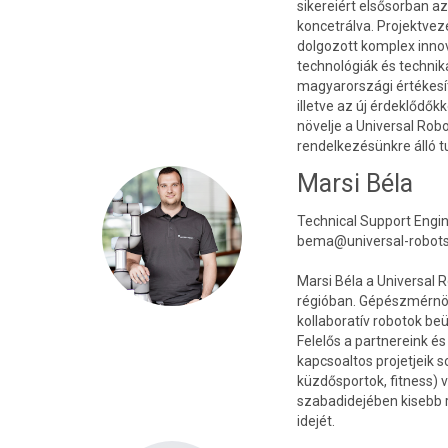
sikereiért elsősorban az
koncetrálva. Projektvez
dolgozott komplex innov
technológiák és technik
magyarországi értékesít
illetve az új érdeklődők
növelje a Universal Rob
rendelkezésünkre álló tu
Marsi Béla
Technical Support Engi
bema@universal-robot
Marsi Béla a Universal
régióban. Gépészmérnökk
kollaboratív robotok b
Felelős a partnereink é
kapcsoaltos projetjeik s
küzdősportok, fitness) 
szabadidejében kisebb r
idejét.