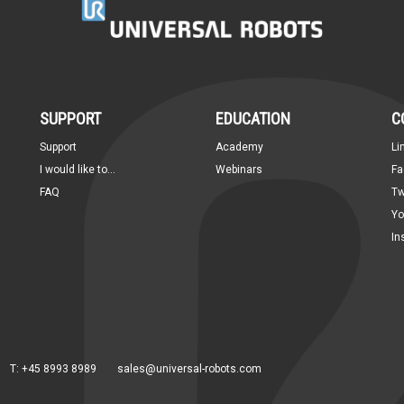
SUPPORT
EDUCATION
C
Support
Academy
Li
I would like to...
Webinars
Fa
FAQ
Tw
Yo
In
T: +45 8993 8989
sales@universal-robots.com