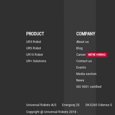
PRODUCT
COMPANY
UR3 Robot
About us
UR5 Robot
Blog
UR10 Robot
Career
WE'RE HIRING
UR+ Solutions
Contact us
Events
Media section
News
ISO 9001 certified
Universal Robots A/S
Energivej 25
DK-5260 Odense S
Copyright @ Universal Robots 2018 -