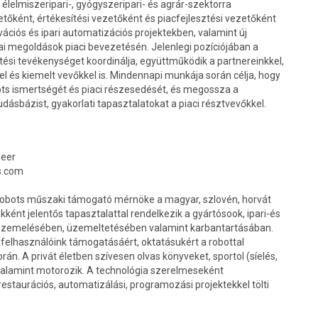
 élelmiszeripari-, gyógyszeripari- és agrár-szektorra
etőként, értékesítési vezetőként és piacfejlesztési vezetőként
ációs és ipari automatizációs projektekben, valamint új
ai megoldások piaci bevezetésén. Jelenlegi pozíciójában a
ési tevékenységet koordinálja, együttműködik a partnereinkkel,
kel és kiemelt vevőkkel is. Mindennapi munkája során célja, hogy
ots ismertségét és piaci részesedését, és megossza a
dásbázist, gyakorlati tapasztalatokat a piaci résztvevőkkel.
neer
s.com
 Robots műszaki támogató mérnöke a magyar, szlovén, horvát
ént jelentős tapasztalattal rendelkezik a gyártósook, ipari-és
eüzemelésében, üzemeltetésében valamint karbantartásában.
s felhasználóink támogatásáért, oktatásukért a robottal
orán. A privát életben szívesen olvas könyveket, sportol (síelés,
valamint motorozik. A technológia szerelmeseként
estaurációs, automatizálási, programozási projektekkel tölti